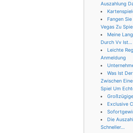
Auszahlung D
Kartenspiel
Fangen Sie 
Vegas Zu Spie
Meine Lang
Durch Vv Ist…
Leichte Reg
Anmeldung
Unternehme
Was Ist De
Zwischen Eine
Spiel Um Echt
Großzügige
Exclusive 
Sofortgewi
Die Auszah
Schneller…