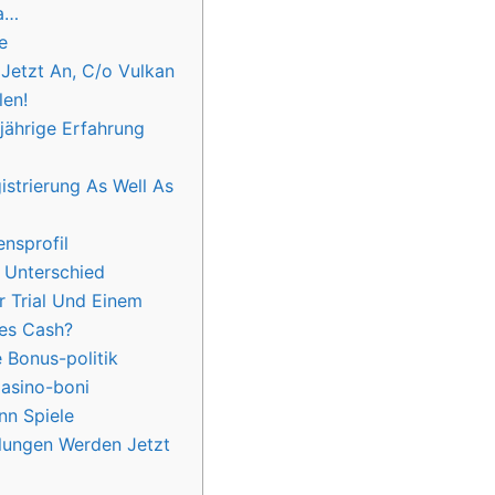
a…
e
Jetzt An, C/o Vulkan
len!
jährige Erfahrung
istrierung As Well As
nsprofil
r Unterschied
r Trial Und Einem
es Cash?
 Bonus-politik
Casino-boni
nn Spiele
lungen Werden Jetzt