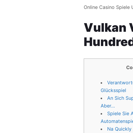
Online Casino Spiele
Vulkan 
Hundred
Co
Verantwort
Glücksspiel
An Sich Sup
Aber…
Spiele Sie 
Automatenspie
Na Quickly 