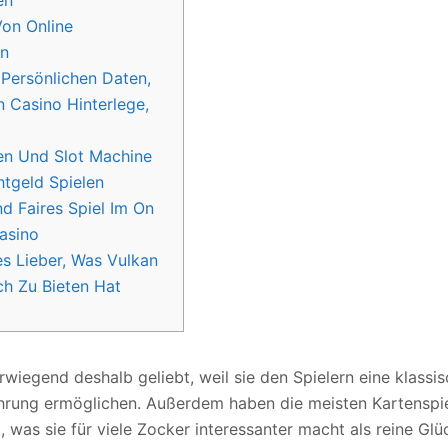
en
on Online
en
 Persönlichen Daten,
n Casino Hinterlege,
en Und Slot Machine
tgeld Spielen
d Faires Spiel Im On
Casino
es Lieber, Was Vulkan
h Zu Bieten Hat
rwiegend deshalb geliebt, weil sie den Spielern eine klassi
hrung ermöglichen. Außerdem haben die meisten Kartenspie
 was sie für viele Zocker interessanter macht als reine Glüc