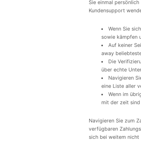
Sie einmal persönlich
Kundensupport wende
Wenn Sie sich
sowie kämpfen 
Auf keiner Se
away beliebteste
Die Verifizie
über echte Unte
Navigieren Si
eine Liste aller
Wenn im übrig
mit der zeit sind
Navigieren Sie zum Zah
verfügbaren Zahlungs
sich bei weitem nich