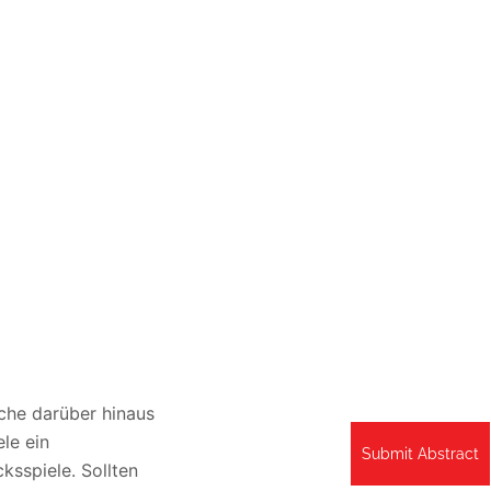
sche darüber hinaus
le ein
ksspiele. Sollten