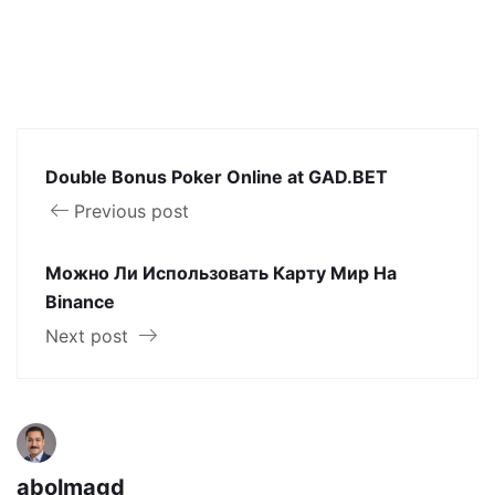
Double Bonus Poker Online at GAD.BET
Previous post
Можно Ли Использовать Карту Мир На
Binance
Next post
abolmagd