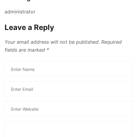
administrator
Leave a Reply
Your email address will not be published.
Required
fields are marked
*