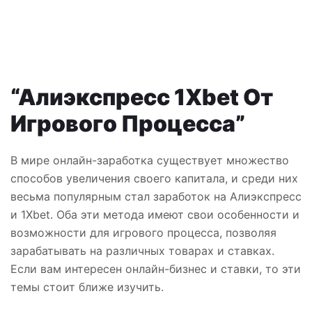
“Алиэкспресс 1Xbet От
Игрового Процесса”
В мире онлайн-заработка существует множество
способов увеличения своего капитала, и среди них
весьма популярным стал заработок на Алиэкспресс
и 1Xbet. Оба эти метода имеют свои особенности и
возможности для игрового процесса, позволяя
зарабатывать на различных товарах и ставках.
Если вам интересен онлайн-бизнес и ставки, то эти
темы стоит ближе изучить.