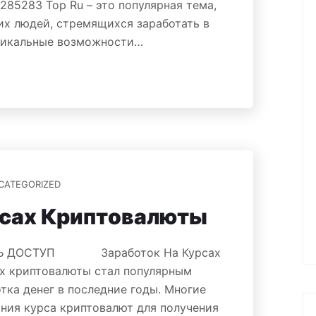
 285283 Top Ru – это популярная тема,
их людей, стремящихся заработать в
уникальные возможности…
CATEGORIZED
рсах Криптовалюты
Ь ДОСТУП Заработок На Курсах
ах криптовалюты стал популярным
тка денег в последние годы. Многие
ния курса криптовалют для получения