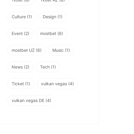
Culture
(1)
Design
(1)
Event
(2)
mostbet
(6)
mostbet UZ
(6)
Music
(1)
News
(2)
Tech
(1)
Ticket
(1)
vulkan vegas
(4)
vulkan vegas DE
(4)