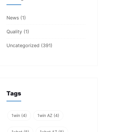
News
(1)
Quality
(1)
Uncategorized
(391)
Tags
1win
(4)
1win AZ
(4)
1xbet
(8)
1xbet AZ
(8)