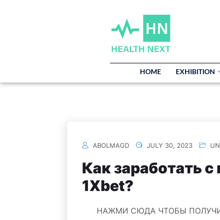
HOME
EXHIBITION
ABOLMAGD
JULY 30, 2023
UN
Как заработать с
1Xbet?
НАЖМИ СЮДА ЧТОБЫ ПОЛУЧИТ