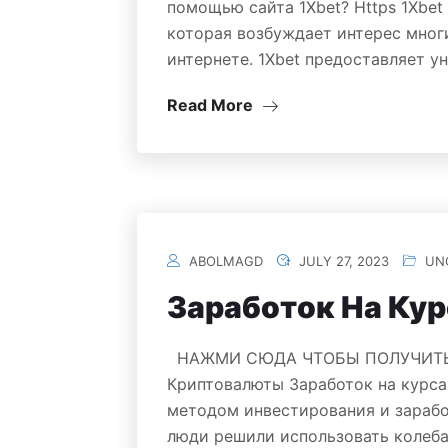
помощью сайта 1Xbet? Https 1Xbet
которая возбуждает интерес мног
интернете. 1Xbet предоставляет 
Read More
ABOLMAGD
JULY 27, 2023
UN
Заработок На Ку
НАЖМИ СЮДА ЧТОБЫ ПОЛУЧИТ
Криптовалюты Заработок на курс
методом инвестирования и зарабо
люди решили использовать колеба