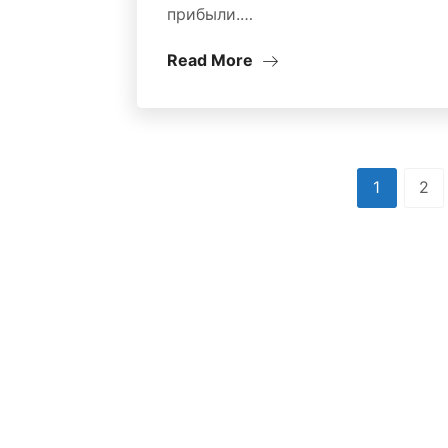
прибыли.…
Read More
1
2