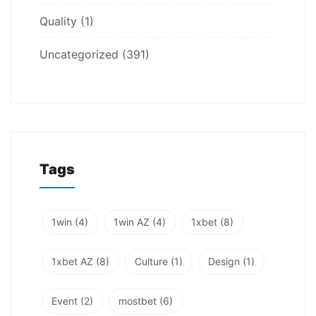
Quality
(1)
Uncategorized
(391)
Tags
1win
(4)
1win AZ
(4)
1xbet
(8)
1xbet AZ
(8)
Culture
(1)
Design
(1)
Event
(2)
mostbet
(6)