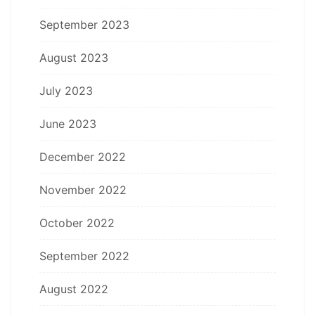
September 2023
August 2023
July 2023
June 2023
December 2022
November 2022
October 2022
September 2022
August 2022