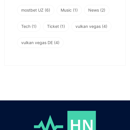
mostbet UZ
(6)
Music
(1)
News
(2)
Tech
(1)
Ticket
(1)
vulkan vegas
(4)
vulkan vegas DE
(4)