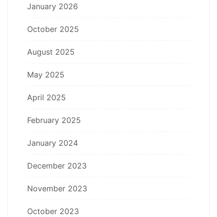
January 2026
October 2025
August 2025
May 2025
April 2025
February 2025
January 2024
December 2023
November 2023
October 2023