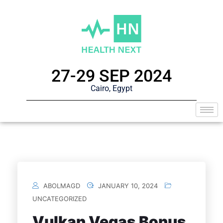
27-29 SEP 2024
Cairo, Egypt
ABOLMAGD
JANUARY 10, 2024
UNCATEGORIZED
Vulkan Vegas Bonus