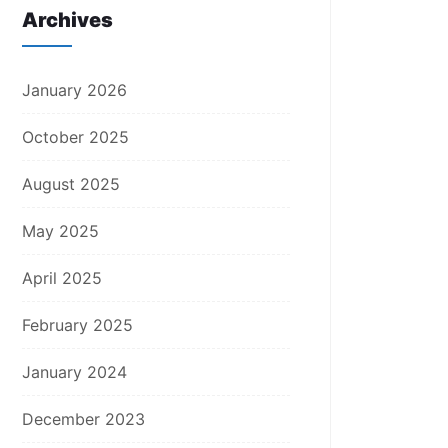
Archives
January 2026
October 2025
August 2025
May 2025
April 2025
February 2025
January 2024
December 2023