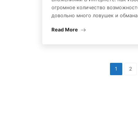
огромное количество возможносте
довольно много ловушек и обмана
Read More
1
2