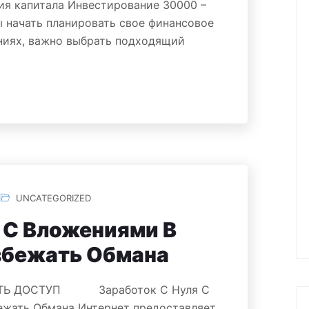
я капитала Инвестирование 30000 –
ы начать планировать свое финансовое
ениях, важно выбрать подходящий
UNCATEGORIZED
 С Вложениями В
збежать Обмана
Ь ДОСТУП Заработок С Нуля С
ежать Обмана Интернет предоставляет