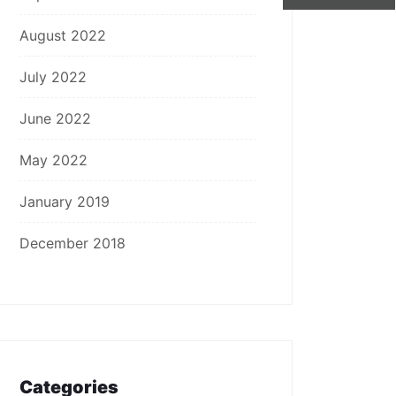
August 2022
July 2022
June 2022
May 2022
January 2019
December 2018
Categories