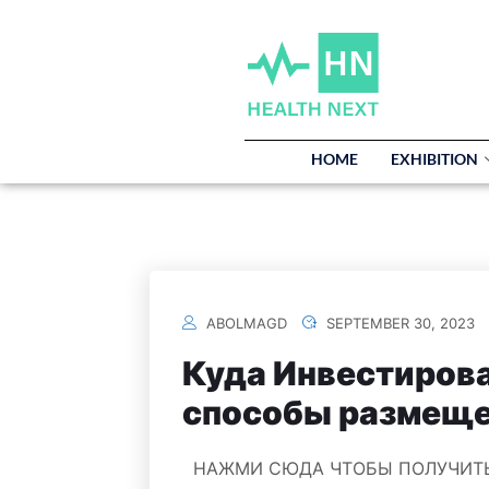
HOME
EXHIBITION
ABOLMAGD
SEPTEMBER 30, 2023
Куда Инвестиров
способы размеще
НАЖМИ СЮДА ЧТОБЫ ПОЛУЧИТЬ