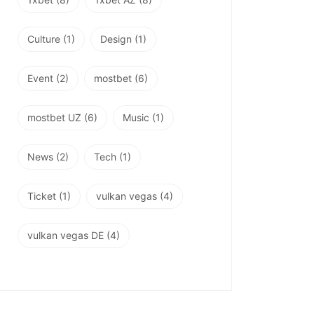
Culture
(1)
Design
(1)
Event
(2)
mostbet
(6)
mostbet UZ
(6)
Music
(1)
News
(2)
Tech
(1)
Ticket
(1)
vulkan vegas
(4)
vulkan vegas DE
(4)