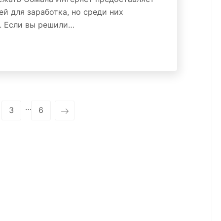
й для заработка, но среди них
. Если вы решили…
…
3
6