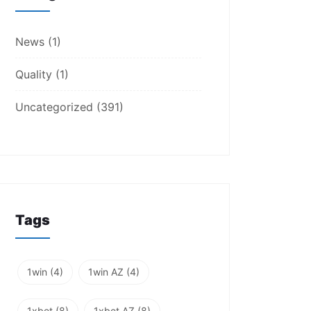
News
(1)
Quality
(1)
Uncategorized
(391)
Tags
1win
(4)
1win AZ
(4)
1xbet
(8)
1xbet AZ
(8)