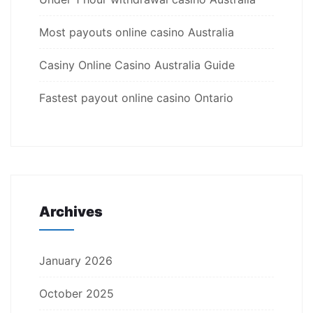
Most payouts online casino Australia
Casiny Online Casino Australia Guide
Fastest payout online casino Ontario
Archives
January 2026
October 2025