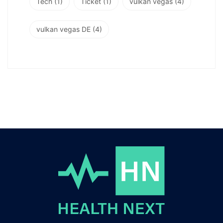
Tech
(1)
Ticket
(1)
vulkan vegas
(4)
vulkan vegas DE
(4)