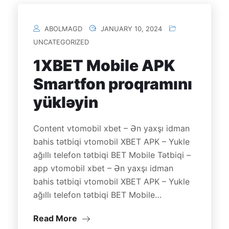
ABOLMAGD
JANUARY 10, 2024
UNCATEGORIZED
1XBET Mobile APK
Smartfon proqramını
yükləyin
Content vtomobil xbet – Ən yaxşı idman
bahis tətbiqi vtomobil XBET APK – Yukle
ağıllı telefon tətbiqi BET Mobile Tətbiqi –
app vtomobil xbet – Ən yaxşı idman
bahis tətbiqi vtomobil XBET APK – Yukle
ağıllı telefon tətbiqi BET Mobile…
Read More