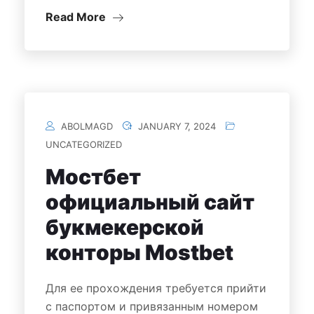
Read More
ABOLMAGD
JANUARY 7, 2024
UNCATEGORIZED
Мостбет
официальный сайт
букмекерской
конторы Mostbet
Для ее прохождения требуется прийти
с паспортом и привязанным номером