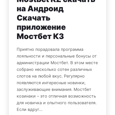
на Андроид
Cкачать
приложение
Mостбет КЗ
Приятно порадовала программа
лояльности и персональные бонусы от
администрации Мостбет. В этом месте
собрано несколько сотен различных
слотов на любой вкус. Регулярно
появляются интересные новинки,
заслуживающие внимания. Мостбет
козинаки – это отличная возможность
для новичка и опытного пользователя.
Если вдруг…