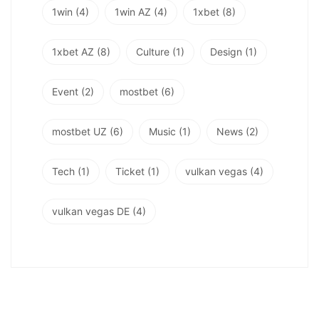
1win
(4)
1win AZ
(4)
1xbet
(8)
1xbet AZ
(8)
Culture
(1)
Design
(1)
Event
(2)
mostbet
(6)
mostbet UZ
(6)
Music
(1)
News
(2)
Tech
(1)
Ticket
(1)
vulkan vegas
(4)
vulkan vegas DE
(4)