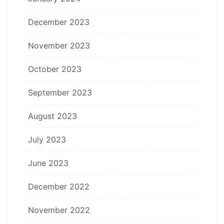
December 2023
November 2023
October 2023
September 2023
August 2023
July 2023
June 2023
December 2022
November 2022